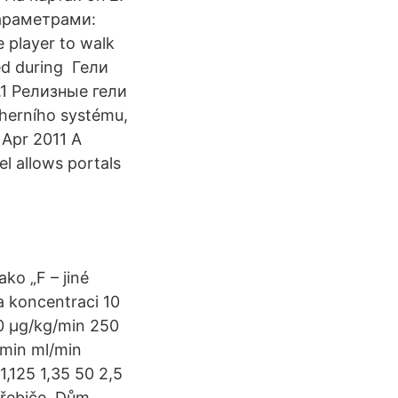
параметрами:
e player to walk
ked during Гели
1 Релизные гели
 herního systému,
 Apr 2011 A
l allows portals
ko „F – jiné
a koncentraci 10
0 μg/kg/min 250
/min ml/min
1,125 1,35 50 2,5
třebiče, Dům,