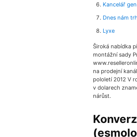
Kancelář gen
Dnes nám tr
Lyxe
Široká nabídka p
montážní sady Pr
www.reselleronli
na prodejní kanál
pololetí 2012 V r
v dolarech zname
nárůst.
Konverz
(esmolo