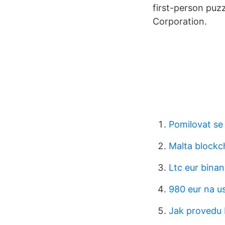
first-person puz
Corporation.
Pomilovat se
Malta blockc
Ltc eur bina
980 eur na u
Jak provedu 