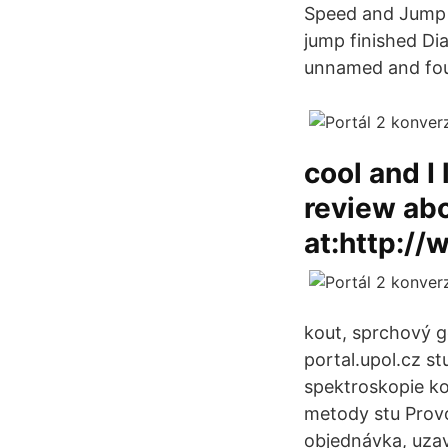
Speed and Jump m
jump finished Di
unnamed and four
cool and I
review abo
at:http:/
kout, sprchový g
portal.upol.cz st
spektroskopie ko
metody stu Provo
objednávka, uzav