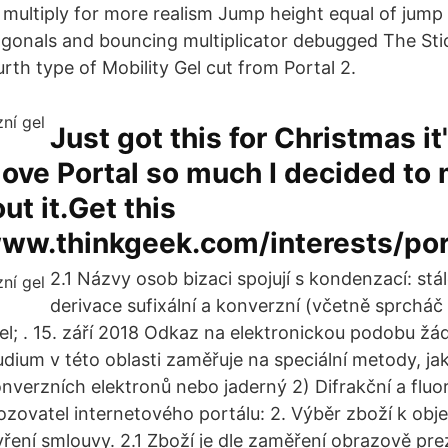
ultiply for more realism Jump height equal of jump
agonals and bouncing multiplicator debugged The Stic
th type of Mobility Gel cut from Portal 2.
Just got this for Christmas it'
 love Portal so much I decided to
ut it.Get this
/www.thinkgeek.com/interests/po
2.1 Názvy osob bizaci spojují s kondenzací: stá
derivace sufixální a konverzní (včetně sprchá
el; . 15. září 2018 Odkaz na elektronickou podobu žá
udium v této oblasti zaměřuje na speciální metody, jak
nverzních elektronů nebo jaderný 2) Difrakční a fluo
zovatel internetového portálu: 2. Výběr zboží k obje
ření smlouvy. 2.1 Zboží je dle zaměření obrazově pr