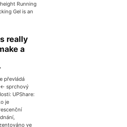
 height Running
king Gel is an
s really
 make a
r
le převládá
č ← sprchový
dosti: UPShare:
o je
rescenční
dnání,
ezentováno ve