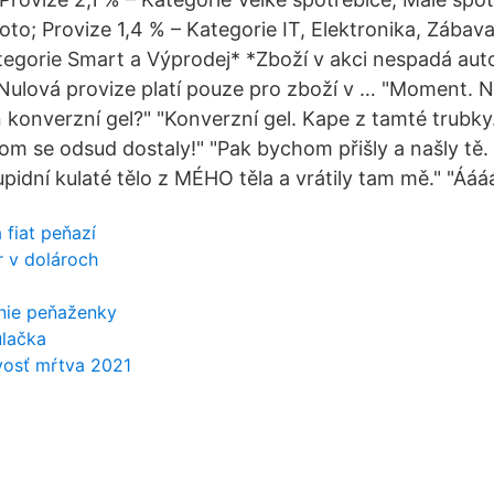
to; Provize 1,4 % – Kategorie IT, Elektronika, Zábava
tegorie Smart a Výprodej* *Zboží v akci nespadá au
Nulová provize platí pouze pro zboží v … "Moment. N
n konverzní gel?" "Konverzní gel. Kape z tamté trubk
om se odsud dostaly!" "Pak bychom přišly a našly tě. 
pidní kulaté tělo z MÉHO těla a vrátily tam mě." "Ááá
 fiat peňazí
r v dolároch
anie peňaženky
ulačka
vosť mŕtva 2021