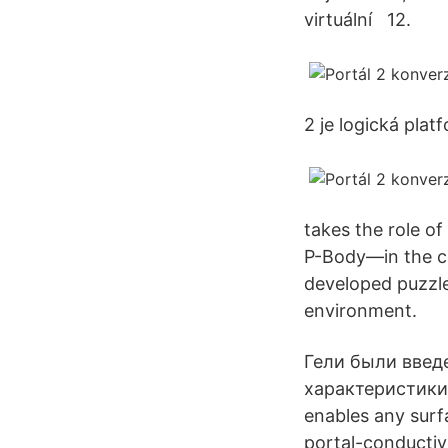
virtuální 12.
2 je logická plat
takes the role o
P-Body—in the co
developed puzzle
environment.
Гели были введе
характеристики 
enables any surf
portal-conductiv