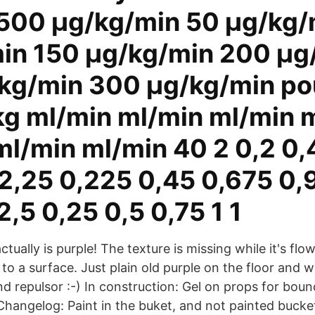
500 μg/kg/min 50 μg/kg/
in 150 μg/kg/min 200 μg
kg/min 300 μg/kg/min po
kg ml/min ml/min ml/min 
l/min ml/min 40 2 0,2 0,4
 2,25 0,225 0,45 0,675 0,9
2,5 0,25 0,5 0,75 1 1
actually is purple! The texture is missing while it's flo
 to a surface. Just plain old purple on the floor and 
nd repulsor :-) In construction: Gel on props for bou
 Changelog: Paint in the buket, and not painted bucke