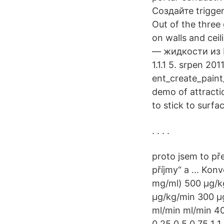
Создайте trigg
Out of the three 
on walls and cei
— жидкости из P
1.1.1 5. srpen 2
ent_create_paint_
demo of attracti
to stick to surfa
. . . .
proto jsem to pře
příjmy“ a … Konv
mg/ml) 500 μg/k
μg/kg/min 300 μg
ml/min ml/min 40 
0,25 0,5 0,75 1 1