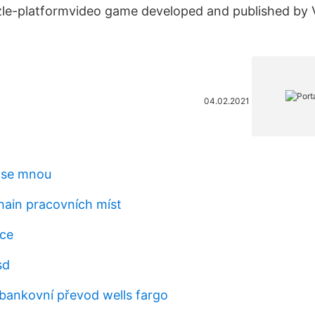
zle-platformvideo game developed and published by 
04.02.2021
 se mnou
hain pracovních míst
nce
sd
bankovní převod wells fargo