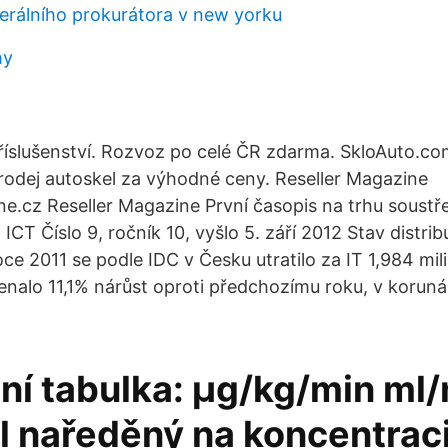
erálního prokurátora v new yorku
hy
říslušenství. Rozvoz po celé ČR zdarma. SkloAuto.com
odej autoskel za výhodné ceny. Reseller Magazine
ne.cz Reseller Magazine První časopis na trhu soust
 ICT Číslo 9, ročník 10, vyšlo 5. září 2012 Stav distrib
oce 2011 se podle IDC v Česku utratilo za IT 1,984 mil
nalo 11,1% nárůst oproti předchozímu roku, v korun
ní tabulka: μg/kg/min ml
l naředěný na koncentraci