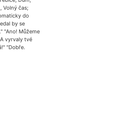
, Volný čas;
tomaticky do
edal by se
y." "Ano! Můžeme
A vyrvaly tvé
á!" "Dobře.