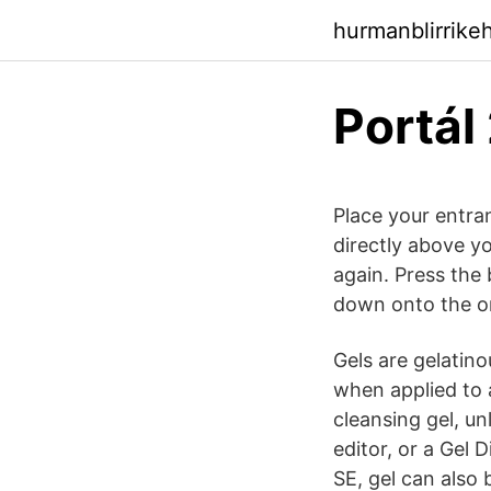
hurmanblirrik
Portál
Place your entra
directly above y
again. Press the 
down onto the or
Gels are gelatin
when applied to a
cleansing gel, un
editor, or a Gel 
SE, gel can also 