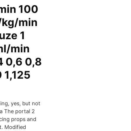
min 100
/kg/min
uze 1
ml/min
 0,6 0,8
 1,125
wing, yes, but not
wa The portal 2
ncing props and
t. Modified