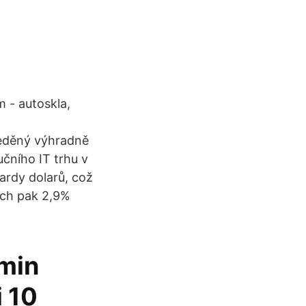
 - autoskla,
ředěný výhradně
učního IT trhu v
iardy dolarů, což
ách pak 2,9%
/min
 10