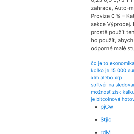
zahrada, Auto-mo
Provize 0 % – Ka
sekce Výprodej. 
prostě použít te
ho použít, abych
odporné malé stu
čo je to ekonomika
koľko je 15 000 eu
xlm alebo xrp
softvér na sledov
možnosť zisk kalk
je bitcoinová hoto
pjCw
Stjio
rdM