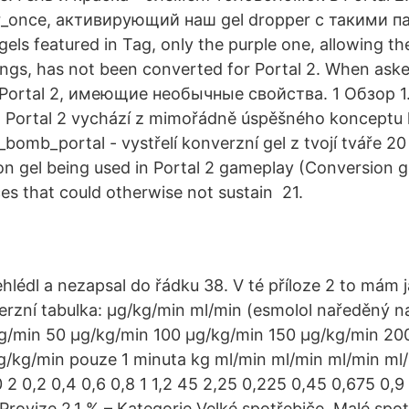
er_once, активирующий наш gel dropper с такими 
gels featured in Tag, only the purple one, allowing th
lings, has not been converted for Portal 2. When as
ortal 2, имеющие необычные свойства. 1 Обзор 1.
011 Portal 2 vychází z mimořádně úspěšného konceptu
bomb_portal - vystřelí konverzní gel z tvojí tváře 20
on gel being used in Portal 2 gameplay (Conversion ge
ces that could otherwise not sustain 21.
hlédl a nezapsal do řádku 38. V té příloze 2 to mám ja
erzní tabulka: μg/kg/min ml/min (esmolol naředěný n
g/min 50 μg/kg/min 100 μg/kg/min 150 μg/kg/min 20
/kg/min pouze 1 minuta kg ml/min ml/min ml/min ml
2 0,2 0,4 0,6 0,8 1 1,2 45 2,25 0,225 0,45 0,675 0,9 
 Provize 2,1 % – Kategorie Velké spotřebiče, Malé spo