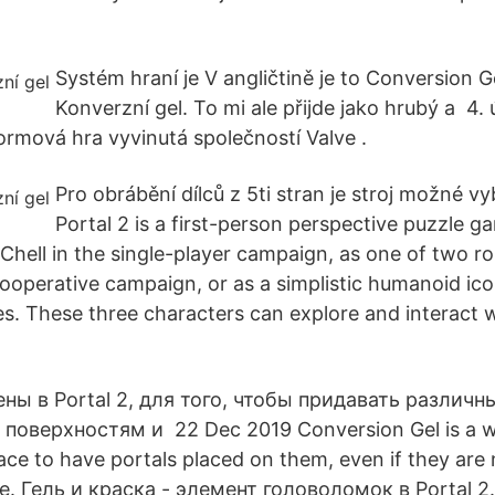
Systém hraní je V angličtině je to Conversion G
Konverzní gel. To mi ale přijde jako hrubý a 4.
formová hra vyvinutá společností Valve .
Pro obrábění dílců z 5ti stran je stroj možné vy
Portal 2 is a first-person perspective puzzle g
f Chell in the single-player campaign, as one of two 
operative campaign, or as a simplistic humanoid ic
s. These three characters can explore and interact w
ны в Portal 2, для того, чтобы придавать различн
поверхностям и 22 Dec 2019 Conversion Gel is a wh
ace to have portals placed on them, even if they are
e. Гель и краска - элемент головоломок в Portal 2.