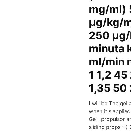
mg/ml) 
μg/kg/m
250 μg/
minuta 
ml/min m
1 1,2 45
1,35 50 
I will be The gel 
when it's applied
Gel , propulsor a
sliding props :-)