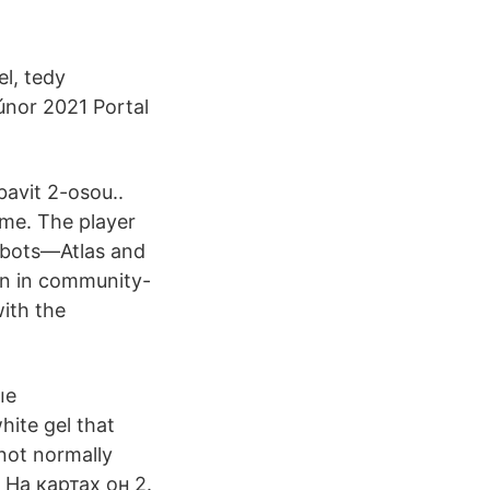
el, tedy
 únor 2021 Portal
bavit 2-osou..
ame. The player
robots—Atlas and
on in community-
ith the
ые
ite gel that
 not normally
 На картах он 2.