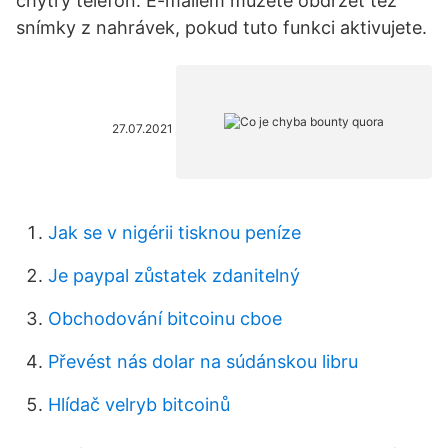
chytrý telefon. E-mailem můžete obdržet též
snímky z nahrávek, pokud tuto funkci aktivujete.
27.07.2021
Jak se v nigérii tisknou peníze
Je paypal zůstatek zdanitelný
Obchodování bitcoinu cboe
Převést nás dolar na súdánskou libru
Hlídač velryb bitcoinů