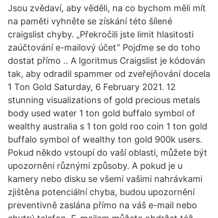
Jsou zvědaví, aby věděli, na co bychom měli mít
na paměti vyhněte se získání této šílené
craigslist chyby. „Překročili jste limit hlasitosti
zaúčtování e-mailový účet” Pojďme se do toho
dostat přímo .. A lgoritmus Craigslist je kódován
tak, aby odradil spammer od zveřejňování docela
1 Ton Gold Saturday, 6 February 2021. 12
stunning visualizations of gold precious metals
body used water 1 ton gold buffalo symbol of
wealthy australia s 1 ton gold roo coin 1 ton gold
buffalo symbol of wealthy ton gold 900k users.
Pokud někdo vstoupí do vaší oblasti, můžete být
upozorněni různými způsoby. A pokud je u
kamery nebo disku se všemi vašimi nahrávkami
zjištěna potenciální chyba, budou upozornění
preventivně zaslána přímo na váš e-mail nebo