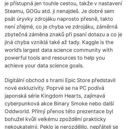
je přístupná jen touhle cestou, takže v nastavení
Steamu, GOGu atd. ji nenajdeš. Je dobré sem
psát úryvky zdrojáku naprosto přesně, takto
není zřejmé, co je chyba ve zdrojáku, záměrná
zbytečná záměna znaků při psaní dotazu a co je
jiná chyba vzniklá také až tady. Kaggle is the
world’s largest data science community with
powerful tools and resources to help you
achieve your data science goals.
Digitální obchod s hrami Epic Store představil
nové exkluzivity. Poprvé se na PC podívá
japonská série Kingdom Hearts, zajímavá
cyberpunková akce Binary Smoke nebo další
Oddworld. Přímý přenos této prezentace byl
bohužel kvůli velkému zpoždění prakticky
nekoukatelný. Peklo je nerozdělilo, nepřáteli se