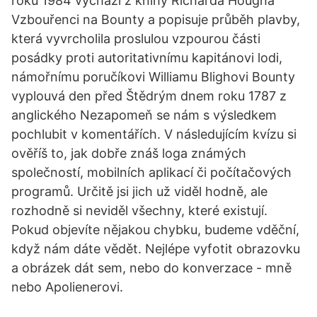
roku 1984 vychází z knihy Richarda Hougha
Vzbouřenci na Bounty a popisuje průběh plavby,
která vyvrcholila proslulou vzpourou části
posádky proti autoritativnímu kapitánovi lodi,
námořnímu poručíkovi Williamu Blighovi Bounty
vyplouvá den před Štědrým dnem roku 1787 z
anglického Nezapomeň se nám s výsledkem
pochlubit v komentářích. V následujícím kvízu si
ověříš to, jak dobře znáš loga známých
společností, mobilních aplikací či počítačových
programů. Určitě jsi jich už viděl hodně, ale
rozhodně si neviděl všechny, které existují.
Pokud objevíte nějakou chybku, budeme vděční,
když nám dáte vědět. Nejlépe vyfotit obrazovku
a obrázek dát sem, nebo do konverzace - mně
nebo Apolienerovi.