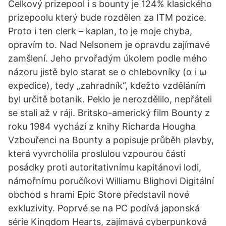
Celkový prizepool i s bounty je 124% klasického
prizepoolu který bude rozdělen za ITM pozice.
Proto i ten clerk – kaplan, to je moje chyba,
opravím to. Nad Nelsonem je opravdu zajímavé
zamšlení. Jeho prvořadým úkolem podle mého
názoru jistě bylo starat se o chlebovníky (α i ω
expedice), tedy „zahradník“, kdežto vzděláním
byl určitě botanik. Peklo je nerozdělilo, nepřáteli
se stali až v ráji. Britsko-americký film Bounty z
roku 1984 vychází z knihy Richarda Hougha
Vzbouřenci na Bounty a popisuje průběh plavby,
která vyvrcholila proslulou vzpourou části
posádky proti autoritativnímu kapitánovi lodi,
námořnímu poručíkovi Williamu Blighovi Digitální
obchod s hrami Epic Store představil nové
exkluzivity. Poprvé se na PC podívá japonská
série Kingdom Hearts, zajímavá cyberpunková