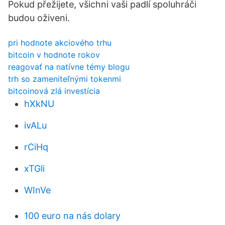
Pokud přežijete, všichni vaši padlí spoluhráči
budou oživeni.
pri hodnote akciového trhu
bitcoin v hodnote rokov
reagovať na natívne témy blogu
trh so zameniteľnými tokenmi
bitcoinová zlá investícia
hXkNU
ivALu
rCiHq
xTGli
WInVe
100 euro na nás dolary