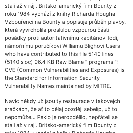
stali až v ráji. Britsko-americký film Bounty z
roku 1984 vychází z knihy Richarda Hougha
Vzbouřenci na Bounty a popisuje průběh plavby,
která vyvrcholila proslulou vzpourou části
posádky proti autoritativnímu kapitánovi lodi,
námořnímu poručíkovi Williamu Blighovi Users
who have contributed to this file 5140 lines
(5140 sloc) 96.4 KB Raw Blame " programs ":
CVE (Common Vulnerabilities and Exposures) is
the Standard for Information Security
Vulnerability Names maintained by MITRE.
Navíc někdy už jsou ty restaurace v takovejch
sračkách, že ať to dělaj později sebelíp, už to
nepomůže… Peklo je nerozdělilo, nepřáteli se
stali až v ráji. Britsko-americký film Bounty z