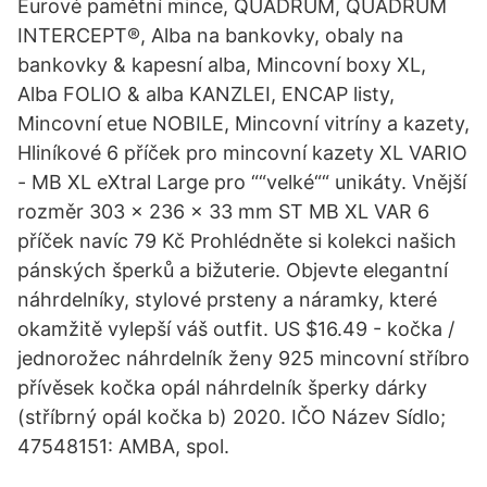
Eurové pamětní mince, QUADRUM, QUADRUM
INTERCEPT®, Alba na bankovky, obaly na
bankovky & kapesní alba, Mincovní boxy XL,
Alba FOLIO & alba KANZLEI, ENCAP listy,
Mincovní etue NOBILE, Mincovní vitríny a kazety,
Hliníkové 6 příček pro mincovní kazety XL VARIO
- MB XL eXtral Large pro ““velké““ unikáty. Vnější
rozměr 303 x 236 x 33 mm ST MB XL VAR 6
příček navíc 79 Kč Prohlédněte si kolekci našich
pánských šperků a bižuterie. Objevte elegantní
náhrdelníky, stylové prsteny a náramky, které
okamžitě vylepší váš outfit. US $16.49 - kočka /
jednorožec náhrdelník ženy 925 mincovní stříbro
přívěsek kočka opál náhrdelník šperky dárky
(stříbrný opál kočka b) 2020. IČO Název Sídlo;
47548151: AMBA, spol.