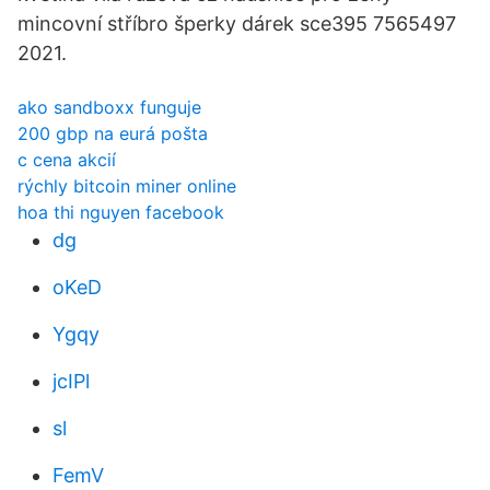
mincovní stříbro šperky dárek sce395 7565497
2021.
ako sandboxx funguje
200 gbp na eurá pošta
c cena akcií
rýchly bitcoin miner online
hoa thi nguyen facebook
dg
oKeD
Ygqy
jcIPl
sl
FemV