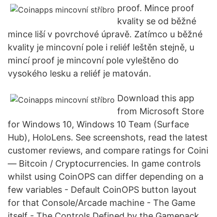
proof. Mince proof
kvality se od běžné
mince liší v povrchové úpravě. Zatímco u běžné
kvality je mincovní pole i reliéf leštěn stejně, u
mincí proof je mincovní pole vyleštěno do
vysokého lesku a reliéf je matován.
Download this app
from Microsoft Store
for Windows 10, Windows 10 Team (Surface
Hub), HoloLens. See screenshots, read the latest
customer reviews, and compare ratings for Coini
― Bitcoin / Cryptocurrencies. In game controls
whilst using CoinOPS can differ depending on a
few variables - Default CoinOPS button layout
for that Console/Arcade machine - The Game
itself - The Controls Defined by the Gamepack