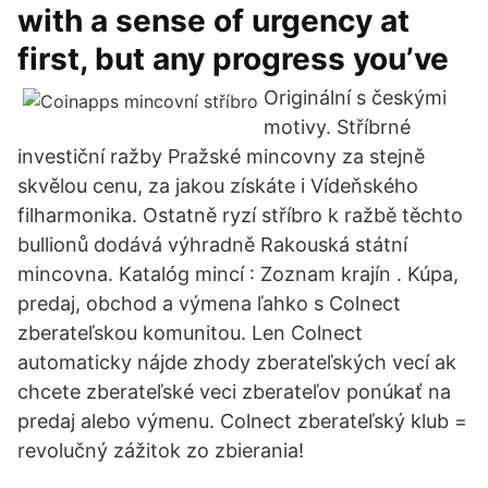
with a sense of urgency at
first, but any progress you’ve
Originální s českými
motivy. Stříbrné
investiční ražby Pražské mincovny za stejně
skvělou cenu, za jakou získáte i Vídeňského
filharmonika. Ostatně ryzí stříbro k ražbě těchto
bullionů dodává výhradně Rakouská státní
mincovna. Katalóg mincí : Zoznam krajín . Kúpa,
predaj, obchod a výmena ľahko s Colnect
zberateľskou komunitou. Len Colnect
automaticky nájde zhody zberateľských vecí ak
chcete zberateľské veci zberateľov ponúkať na
predaj alebo výmenu. Colnect zberateľský klub =
revolučný zážitok zo zbierania!