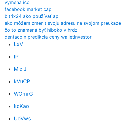
vymena ico
facebook market cap
bitrix24 ako používať api
ako môžem zmeniť svoju adresu na svojom preukaze
čo to znamená byť hlboko v hrdzi
dentacoin predikcia ceny walletinvestor
LxV
IP
MlzlJ
kVuCP
WOmrG
kcKao
UoVws