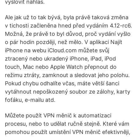
vyslovit nahlas.
Ale jak už to tak bývá, byla právě taková změna
v tichosti začleněna hned před vydáním 4.12-rc6.
Možná, že právě to byl důvod, proč vydání vyšlo
o pár hodin později, než mělo. V aplikaci Najít
iPhone na webu iCloud.com můžete svůj
ztracený nebo ukradený iPhone, iPad, iPod
touch, Mac nebo Apple Watch přepnout do
režimu ztráty, zamknout a sledovat jeho polohu.
Pokud chybu odhalíte včas, máte větší šanci
vytáhnout nepoškozený soubor ze zálohy, karty
foťáku, e-mailu atd.
Můžete použít VPN měnič k automatizaci
procesu, nebo to udělat ručně stejně. Které vám
pomohou použít umístění VPN měnič efektivněji,