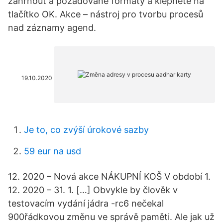
zahrnout a požadované formáty a klepněte na
tlačítko OK. Akce – nástroj pro tvorbu procesů
nad záznamy agend.
19.10.2020
Je to, co zvýší úrokové sazby
59 eur na usd
12. 2020 – Nová akce NÁKUPNÍ KOŠ V období 1.
12. 2020 – 31. 1. […] Obvykle by člověk v
testovacím vydání jádra -rc6 nečekal
900řádkovou změnu ve správě paměti. Ale jak už