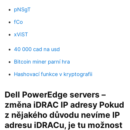
pNSgT
fCo
xViST
40 000 cad na usd
Bitcoin miner parní hra
Hashovací funkce v kryptografii
Dell PowerEdge servers –
změna iDRAC IP adresy Pokud
z nějakého důvodu nevíme IP
adresu iDRACu, je tu možnost