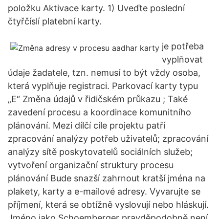
položku Aktivace karty. 1) Uveďte poslední
čtyřčíslí platební karty.
je potřeba
vyplňovat
údaje žadatele, tzn. nemusí to být vždy osoba,
která vyplňuje registraci. Parkovací karty typu
„E“ Změna údajů v řidičském průkazu ; Také
zavedení procesu a koordinace komunitního
plánování. Mezi dílčí cíle projektu patří
zpracování analýzy potřeb uživatelů; zpracování
analýzy sítě poskytovatelů sociálních služeb;
vytvoření organizační struktury procesu
plánování Bude snazší zahrnout kratší jména na
plakety, karty a e-mailové adresy. Vyvarujte se
příjmení, která se obtížně vyslovují nebo hláskují.
Jméno jako Schoemberger pravděpodobně není