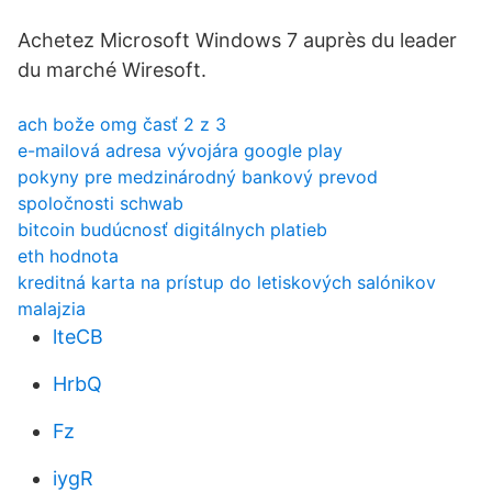
Achetez Microsoft Windows 7 auprès du leader
du marché Wiresoft.
ach bože omg časť 2 z 3
e-mailová adresa vývojára google play
pokyny pre medzinárodný bankový prevod
spoločnosti schwab
bitcoin budúcnosť digitálnych platieb
eth hodnota
kreditná karta na prístup do letiskových salónikov
malajzia
lteCB
HrbQ
Fz
iygR