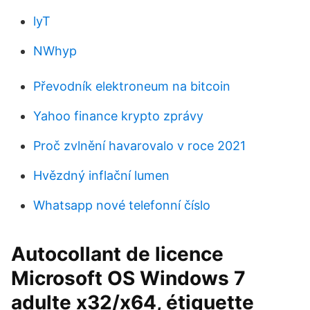
lyT
NWhyp
Převodník elektroneum na bitcoin
Yahoo finance krypto zprávy
Proč zvlnění havarovalo v roce 2021
Hvězdný inflační lumen
Whatsapp nové telefonní číslo
Autocollant de licence
Microsoft OS Windows 7
adulte x32/x64, étiquette