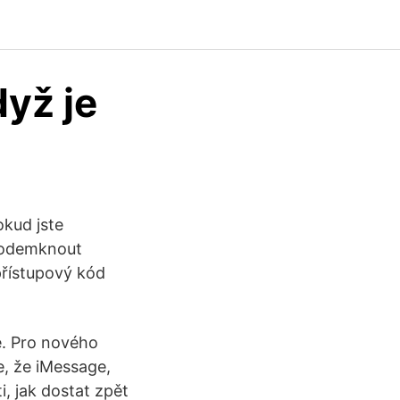
dyž je
okud jste
r odemknout
přístupový kód
ge. Pro nového
ce, že iMessage,
, jak dostat zpět