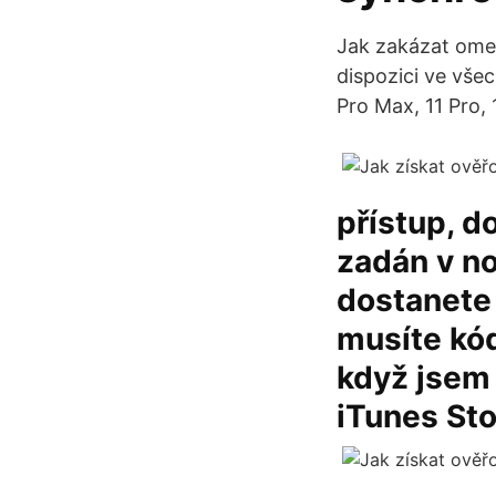
Jak zakázat omez
dispozici ve všec
Pro Max, 11 Pro, 1
přístup, d
zadán v no
dostanete 
musíte kód
když jsem 
iTunes Sto