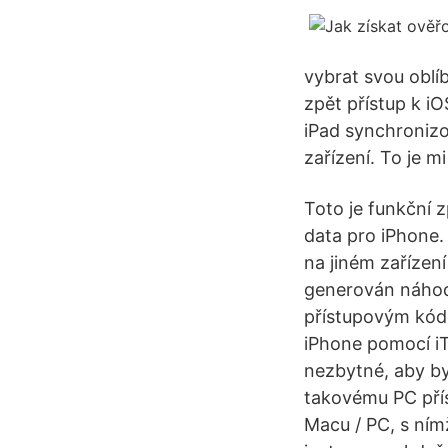
vybrat svou oblí
zpět přístup k iO
iPad synchronizo
zařízení. To je m
Toto je funkční 
data pro iPhone. 
na jiném zařízen
generován náhodn
přístupovým kód
iPhone pomocí iT
nezbytné, aby by
takovému PC přís
Macu / PC, s ním