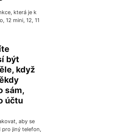
kce, která je k
, 12 mini, 12, 11
íte
í být
ěle, když
někdy
o sám,
o účtu
akovat, aby se
pro jiný telefon,