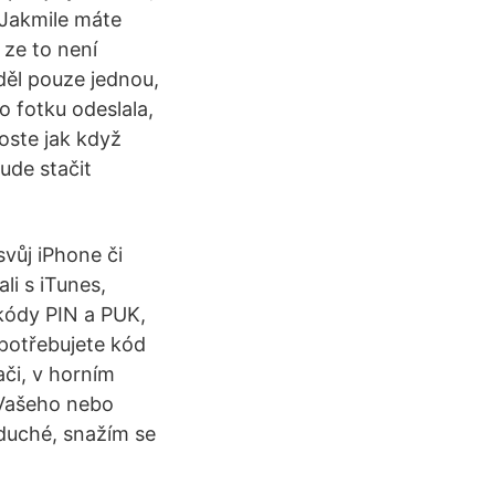
 Jakmile máte
 ze to není
děl pouze jednou,
o fotku odeslala,
oste jak když
ude stačit
svůj iPhone či
li s iTunes,
 kódy PIN a PUK,
 potřebujete kód
ači, v horním
 Vašeho nebo
oduché, snažím se