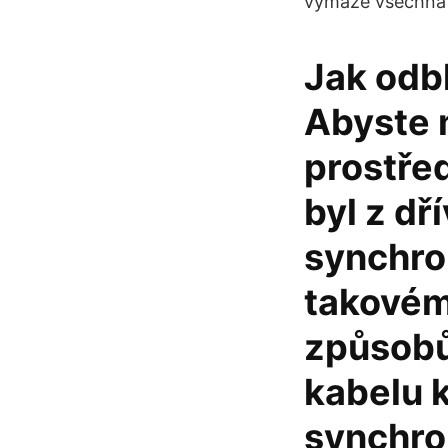
vymaže všechna 
Jak odb
Abyste 
prostřed
byl z dř
synchro
takovému
způsobů
kabelu k
synchro