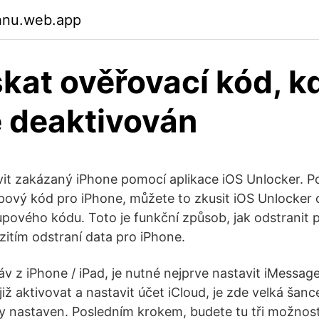
ehnu.web.app
skat ověřovací kód, k
 deaktivován
vit zakázaný iPhone pomocí aplikace iOS Unlocker. P
pový kód pro iPhone, můžete to zkusit iOS Unlocke
upového kódu. Toto je funkční způsob, jak odstranit 
zitím odstraní data pro iPhone.
áv z iPhone / iPad, je nutné nejprve nastavit iMessa
již aktivovat a nastavit účet iCloud, je zde velká šan
 nastaven. Posledním krokem, budete tu tři možnosti