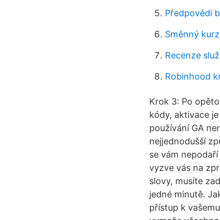
Předpovědi b
Směnný kurz 
Recenze slu
Robinhood k
Krok 3: Po opěto
kódy, aktivace j
používání GA nem
nejjednodušší zp
se vám nepodaří 
vyzve vás na zpr
slovy, musíte za
jedné minutě. Ja
přístup k vašemu