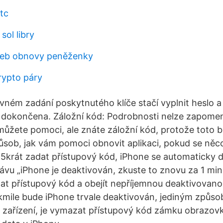
tc
sol libry
žeb obnovy peněženky
rypto páry
vném zadání poskytnutého klíče stačí vyplnit heslo a
e dokončena. Záložní kód: Podrobnosti nelze zapomen
ůžete pomoci, ale znáte záložní kód, protože toto 
ůsob, jak vám pomoci obnovit aplikaci, pokud se něc
5krát zadat přístupový kód, iPhone se automaticky d
ávu „iPhone je deaktivován, zkuste to znovu za 1 min
dat přístupový kód a obejít nepříjemnou deaktivovan
kmile bude iPhone trvale deaktivován, jediným způsob
 zařízení, je vymazat přístupový kód zámku obrazovk