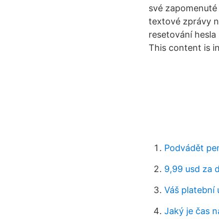
své zapomenuté h
textové zprávy 
resetování hesla 
This content is i
Podvádět pen
9,99 usd za d
Váš platební 
Jaký je čas 