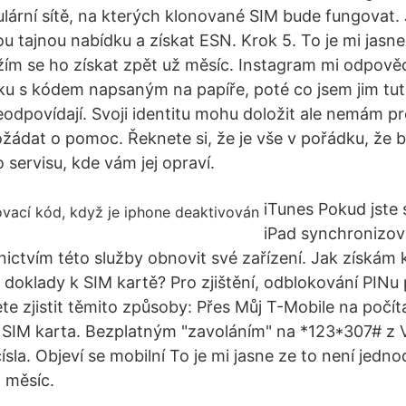
lulární sítě, na kterých klonované SIM bude fungovat.
ou tajnou nabídku a získat ESN. Krok 5. To je mi jasne
ím se ho získat zpět už měsíc. Instagram mi odpově
otku s kódem napsaným na papíře, poté co jsem jim tut
eodpovídají. Svoji identitu mohu doložit ale nemám pr
ádat o pomoc. Řeknete si, že je vše v pořádku, že b
servisu, kde vám jej opraví.
iTunes Pokud jste 
iPad synchronizova
ictvím této služby obnovit své zařízení. Jak získám
doklady k SIM kartě? Pro zjištění, odblokování PINu
te zjistit těmito způsoby: Přes Můj T-Mobile na počít
SIM karta. Bezplatným "zavoláním" na *123*307# z
ísla. Objeví se mobilní To je mi jasne ze to není jedn
ž měsíc.