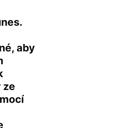
unes.
né, aby
m
k
ý ze
omocí
e