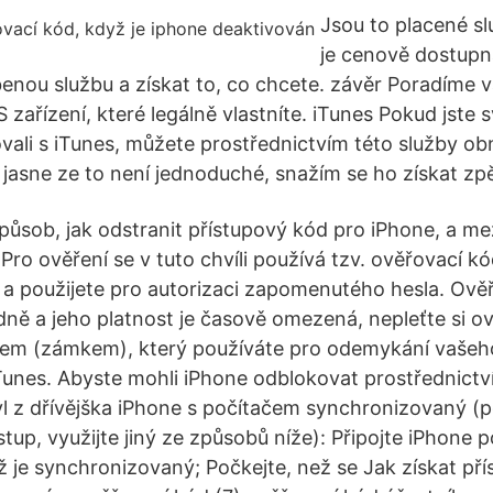
Jsou to placené sl
je cenově dostupn
benou službu a získat to, co chcete. závěr Poradíme v
S zařízení, které legálně vlastníte. iTunes Pokud jste s
vali s iTunes, můžete prostřednictvím této služby ob
i jasne ze to není jednoduché, snažím se ho získat zp
způsob, jak odstranit přístupový kód pro iPhone, a me
Pro ověření se v tuto chvíli používá tzv. ověřovací kó
í a použijete pro autorizaci zapomenutého hesla. Ově
ě a jeho platnost je časově omezená, nepleťte si ov
em (zámkem), který používáte pro odemykání vašeh
unes. Abyste mohli iPhone odblokovat prostřednictví
l z dřívějška iPhone s počítačem synchronizovaný (
tup, využijte jiný ze způsobů níže): Připojte iPhone 
ž je synchronizovaný; Počkejte, než se Jak získat pří