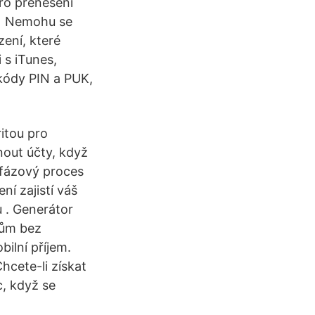
ro přenesení
18) Nemohu se
zení, které
 s iTunes,
 kódy PIN a PUK,
itou pro
out účty, když
ufázový proces
ní zajistí váš
 . Generátor
dům bez
ilní příjem.
hcete-li získat
, když se