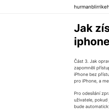
hurmanblirrik
Jak zí
iphone
Část 3. Jak opra
zapomněli přístu
iPhone bez příst
pro iPhone, a me
Pro odesílání zpr
uživatele, pokud 
bude automaticky