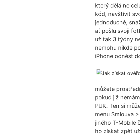
který dělá ne ce
kód, navštívit sv
jednoduché, snaž
ať pošlu svoji f
už tak 3 týdny n
nemohu nikde pož
iPhone odnést do 
můžete prostředn
pokud již nemám 
PUK. Ten si může
menu Smlouva > 
jiného T-Mobile č
ho získat zpět u