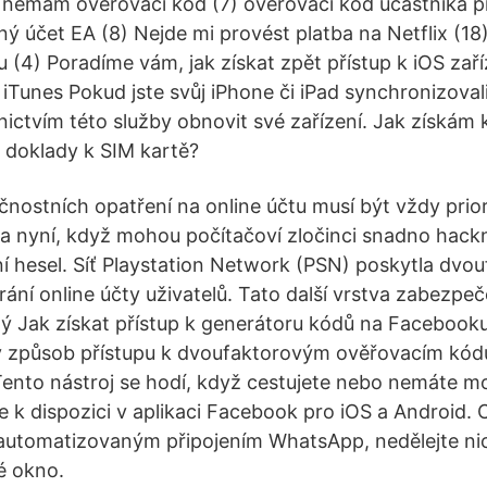
 nemám ověřovací kód (7) ověřovací kód účastníka p
ený účet EA (8) Nejde mi provést platba na Netflix (
 (4) Poradíme vám, jak získat zpět přístup k iOS zaří
. iTunes Pokud jste svůj iPhone či iPad synchronizovali
ictvím této služby obnovit své zařízení. Jak získám
 doklady k SIM kartě?
nostních opatření na online účtu musí být vždy prior
 nyní, když mohou počítačoví zločinci snadno hackn
í hesel. Síť Playstation Network (PSN) poskytla dvo
rání online účty uživatelů. Tato další vrstva zabezpeče
 Jak získat přístup k generátoru kódů na Facebooku
ý způsob přístupu k dvoufaktorovým ověřovacím kó
Tento nástroj se hodí, když cestujete nebo nemáte mob
 k dispozici v aplikaci Facebook pro iOS a Android. C
automatizovaným připojením WhatsApp, nedělejte nic
é okno.