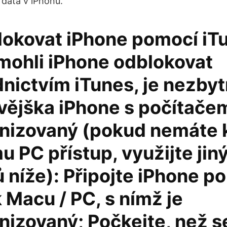
data v iPhonu.
lokovat iPhone pomocí iT
mohli iPhone odblokovat
nictvím iTunes, je nezbyt
ívějška iPhone s počítače
nizovaný (pokud nemáte 
 PC přístup, využijte jin
 níže): Připojte iPhone p
 Macu / PC, s nímž je
nizovaný; Počkejte, než s