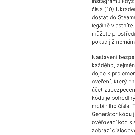
instagramu když
čísla (10) Ukrad
dostat do Steamu
legálně vlastníte
můžete prostředn
pokud již nemám
Nastavení bezpeč
každého, zejména
dojde k prolomen
ověření, který ch
účet zabezpečený
kódu je pohodln
mobilního čísla. 
Generátor kódu je
ověřovací kód s 
zobrazí dialogov