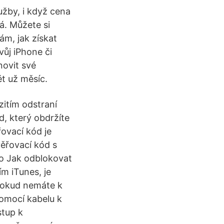
užby, i když cena
á. Můžete si
ám, jak získat
vůj iPhone či
novit své
ět už měsíc.
zitím odstraní
d, který obdržíte
řovací kód je
ěřovací kód s
o Jak odblokovat
m iTunes, je
pokud nemáte k
pomocí kabelu k
stup k