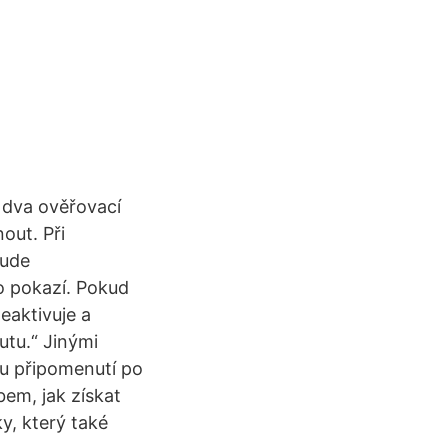
 dva ověřovací
out. Při
bude
o pokazí. Pokud
eaktivuje a
utu.“ Jinými
ou připomenutí po
em, jak získat
y, který také