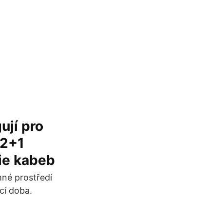
ují pro
 2+1
rie kabeb
mné prostředí
cí doba.