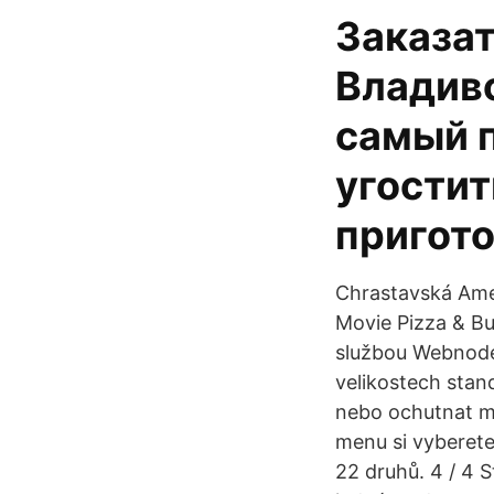
Заказат
Владиво
самый п
угостит
пригото
Chrastavská Amer
Movie Pizza & B
službou Webnode
velikostech stan
nebo ochutnat mů
menu si vyberete
22 druhů. 4 / 4 