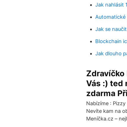
Jak nahlásit
Automatické 
Jak se nauči
Blockchain ic
Jak dlouho p
Zdravíčko 
Vás :) te
zdarma Při
Nabízíme : Pizzy 
Nevíte kam na ob
Meníčka.cz – nej