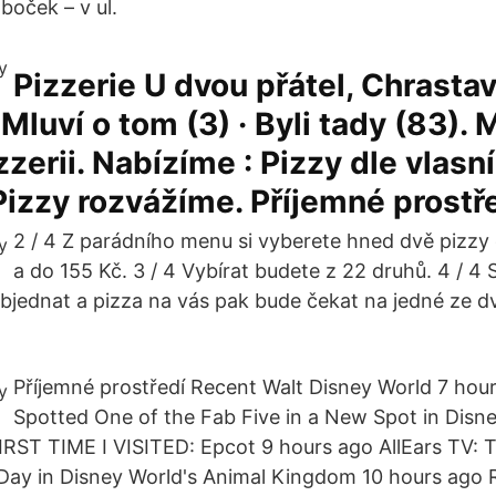
boček – v ul.
Pizzerie U dvou přátel, Chrasta
· Mluví o tom (3) · Byli tady (83)
zerii. Nabízíme : Pizzy dle vlasní
Pizzy rozvážíme. Příjemné prostř
2 / 4 Z parádního menu si vyberete hned dvě pizz
a do 155 Kč. 3 / 4 Vybírat budete z 22 druhů. 4 / 4 S
jednat a pizza na vás pak bude čekat na jedné ze d
Příjemné prostředí Recent Walt Disney World 7 hou
Spotted One of the Fab Five in a New Spot in Disn
RST TIME I VISITED: Epcot 9 hours ago AllEars TV: T
Day in Disney World's Animal Kingdom 10 hours ago 