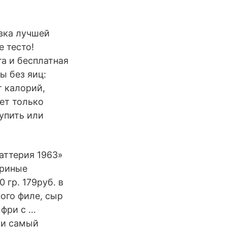
авка лучшей
е тесто!
та и бесплатная
ы без яиц:
т калорий,
ет только
упить или
аттерия 1963»
уриные
 гр. 179руб. в
ного филе, сыр
 фри с …
 и самый