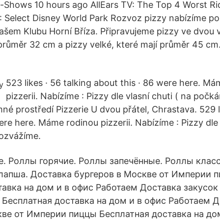
-Shows 10 hours ago AllEars TV: The Top 4 Worst Ri
Select Disney World Park Rozvoz pizzy nabízíme po 
našem Klubu Horní Bříza. Připravujeme pizzy ve dvou v
 průměr 32 cm a pizzy velké, které mají průměr 45 cm
523 likes · 56 talking about this · 86 were here. M
pizzerii. Nabízíme : Pizzy dle vlasní chuti ( na počká
né prostředí Pizzerie U dvou přátel, Chrastava. 529 li
ere here. Máme rodinou pizzerii. Nabízíme : Pizzy dle 
rozvážíme.
. Роллы горячие. Роллы запечённые. Роллы клас
 лапша. Доставка бургеров в Москве от Империи 
авка на дом и в офис Работаем Доставка закусок
Бесплатная доставка на дом и в офис Работаем Д
кве от Империи пиццы Бесплатная доставка на до