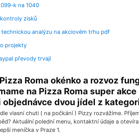
 1099-k na 1040
kontroly zisků
t technickou analýzu na akciovém trhu pdf
o projekty
aypal převody trvají
Pizza Roma okénko a rozvoz fung
d mame na Pizza Roma super akce
 objednávce dvou jídel z katego
dle vlasní chuti ( na počkání ) Pizzy rozvážíme. Příje
ěd? Aktuální polední menu, kontaktní údaje a otevíra
lepší meníčka v Praze 1.