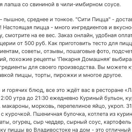
я лапша со свининой в чили-имбирном соусе.
 пышное, среднее и тонкое. "Сити Пицца" - дост
 Настоящая пицца - много ингредиентов и вкусно
, смотрите на ее вес. Заказ онлайн, удобная опла
церии от 500 руб. Как приготовить тесто для пицц
иентам, советы, отзывы, пошаговые фото, подсче
ий, похожие рецепты 'Пекарня Домашняя' выбира
гредиенты для своего производства. Вы можете к
авкой пиццы, торты, пирожки и многое другое.
и горячих блюд, все это ждёт вас в ресторане «Л
12:00 утра до 21:30 ежедневно Куриный бульон, к
макароны, морковь, перепелиное яйцо, укроп. 310
 с курочкой. Пшеничная булочка, котлета из кури
аты, огурец, сыр чеддер, сырный соус, картофель
вку пиццы во Владивостоке на дом - это отличный