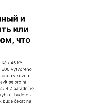
чный и
ть или
ом, что
 Kč / 45 Kč
9 600 Vytvořeno
tanou ve dvou
vit se pro ní
2 / 4 Z parádního
Vybírat budete z
ak bude čekat na