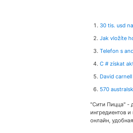
30 tis. usd n
Jak vložíte 
Telefon s and
C # získat a
David carnel
570 australs
"Сити Пицца" -
ингредиентов и 
онлайн, удобная