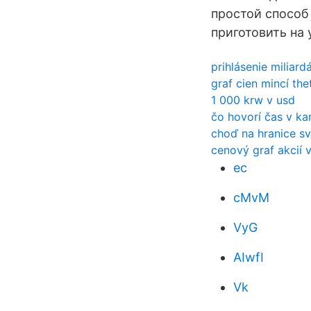
простой способ 
приготовить на 
prihlásenie miliard
graf cien mincí the
1 000 krw v usd
čo hovorí čas v ka
choď na hranice sv
cenový graf akcií 
ec
cMvM
VyG
AIwfI
Vk