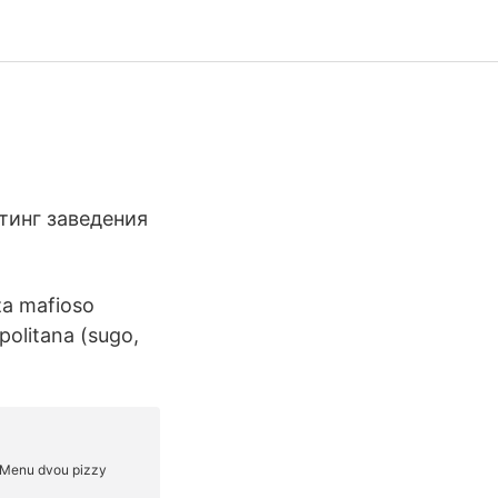
тинг заведения
za mafioso
politana (sugo,