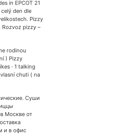
des in EPCOT 21
celý den dle
elikostech. Pizzy
. Rozvoz pizzy –
áme rodinou
ní ) Pizzy
kes · 1 talking
vlasní chuti ( na
сические. Суши
пиццы
 в Москве от
оставка
м и в офис