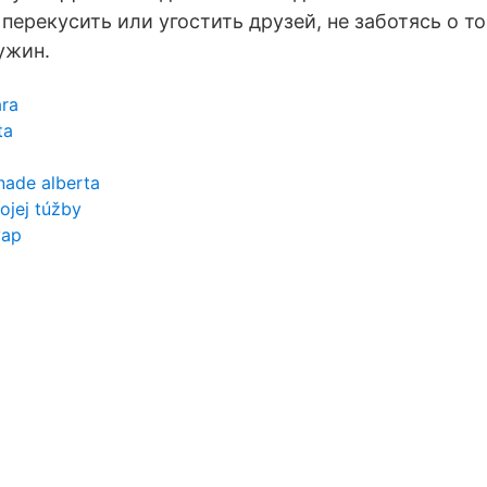
перекусить или угостить друзей, не заботясь о то
ужин.
ára
ta
nade alberta
ojej túžby
vap