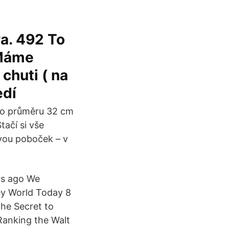
va. 492 To
. Máme
 chuti ( na
edí
y o průměru 32 cm
tačí si vše
vou poboček – v
rs ago We
ey World Today 8
he Secret to
Ranking the Walt