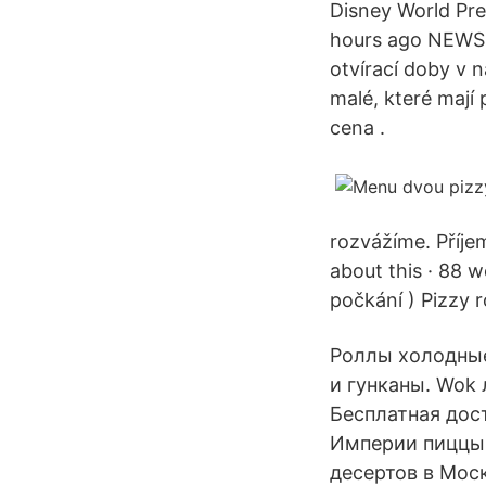
Disney World Pre
hours ago NEWS: 
otvírací doby v 
malé, které mají
cena .
rozvážíme. Příjem
about this · 88 w
počkání ) Pizzy 
Роллы холодные
и гунканы. Wok
Бесплатная дост
Империи пиццы 
десертов в Мос