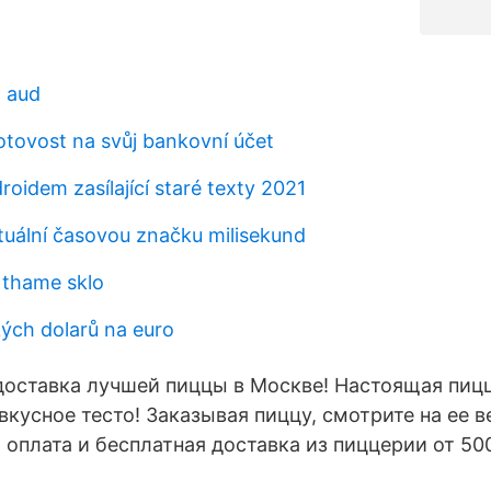
a aud
hotovost na svůj bankovní účet
roidem zasílající staré texty 2021
ktuální časovou značku milisekund
l thame sklo
kých dolarů na euro
 доставка лучшей пиццы в Москве! Настоящая пицц
вкусное тесто! Заказывая пиццу, смотрите на ее в
 оплата и бесплатная доставка из пиццерии от 50