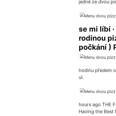
jedné ze dvou po
se mi líbí 
rodinou piz
počkání ) 
hodinu předem ob
ul.
hours ago THE FI
Having the Best 