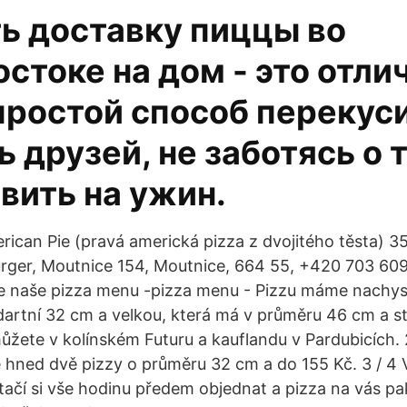
ь доставку пиццы во
стоке на дом - это отли
ростой способ перекуси
ь друзей, не заботясь о т
вить на ужин.
ican Pie (pravá americká pizza z dvojitého těsta) 35
urger, Moutnice 154, Moutnice, 664 55, +420 703 60
 naše pizza menu -pizza menu - Pizzu máme nachys
dartní 32 cm a velkou, která má v průměru 46 cm a sta
žete v kolínském Futuru a kauflandu v Pardubicích. 
 hned dvě pizzy o průměru 32 cm a do 155 Kč. 3 / 4 
Stačí si vše hodinu předem objednat a pizza na vás p