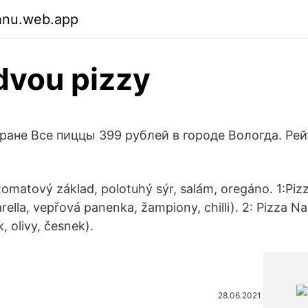
ehnu.web.app
dvou pizzy
ране Все пиццы 399 рублей в городе Вологда. Рей
 tomatový základ, polotuhý sýr, salám, oregáno. 1:Piz
ella, vepřová panenka, žampiony, chilli). 2: Pizza Na
, olivy, česnek).
28.06.2021