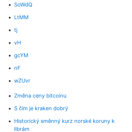
SoWdQ
LtMM
tj
vH
gcYM
nF
wZUvr
Změna ceny bitcoinu
S čím je kraken dobrý
Historický směnný kurz norské koruny k
librám