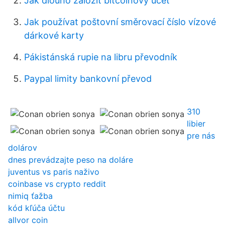
Jak dlouho založit bitcoinový účet
Jak používat poštovní směrovací číslo vízové
​​dárkové karty
Pákistánská rupie na libru převodník
Paypal limity bankovní převod
310
libier
pre nás
dolárov
dnes prevádzajte peso na doláre
juventus vs paris naživo
coinbase vs crypto reddit
nimiq ťažba
kód kľúča účtu
allvor coin